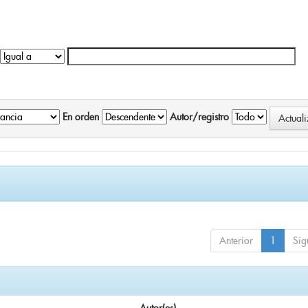
En orden
Autor/registro
Anterior
1
Sig