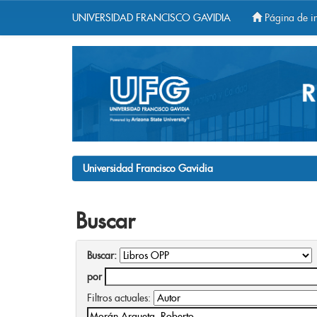
UNIVERSIDAD FRANCISCO GAVIDIA
Página de in
Skip
navigation
Universidad Francisco Gavidia
Buscar
Buscar:
por
Filtros actuales: