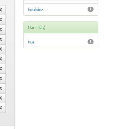
Invalidez
1
Has File(s)
true
1