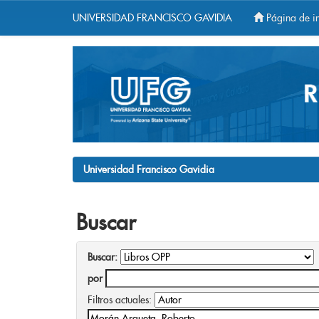
UNIVERSIDAD FRANCISCO GAVIDIA
Página de in
Skip
navigation
Universidad Francisco Gavidia
Buscar
Buscar:
por
Filtros actuales: