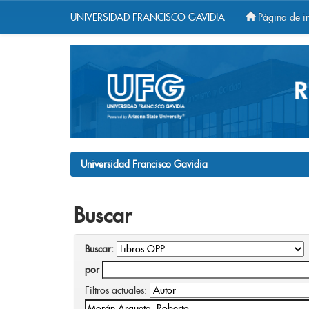
UNIVERSIDAD FRANCISCO GAVIDIA
Página de in
Skip
navigation
Universidad Francisco Gavidia
Buscar
Buscar:
por
Filtros actuales: