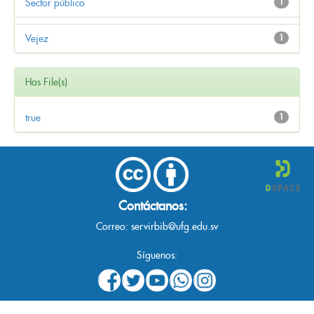
Sector público
1
Vejez
1
Has File(s)
true
1
Contáctanos:
Correo:
servirbib@ufg.edu.sv
Síguenos: