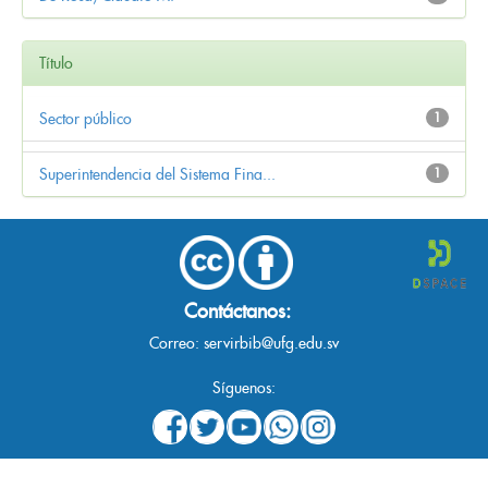
Título
Sector público
1
Superintendencia del Sistema Fina...
1
Contáctanos:
Correo:
servirbib@ufg.edu.sv
Síguenos: