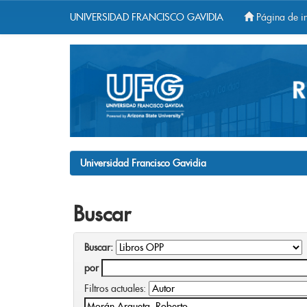
UNIVERSIDAD FRANCISCO GAVIDIA
Página de in
Skip
navigation
Universidad Francisco Gavidia
Buscar
Buscar:
por
Filtros actuales: