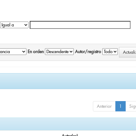
En orden
Autor/registro
Anterior
1
Sig