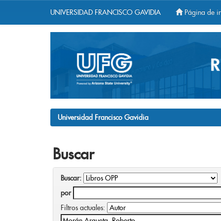
UNIVERSIDAD FRANCISCO GAVIDIA
Página de in
Skip
navigation
Universidad Francisco Gavidia
Buscar
Buscar:
por
Filtros actuales: