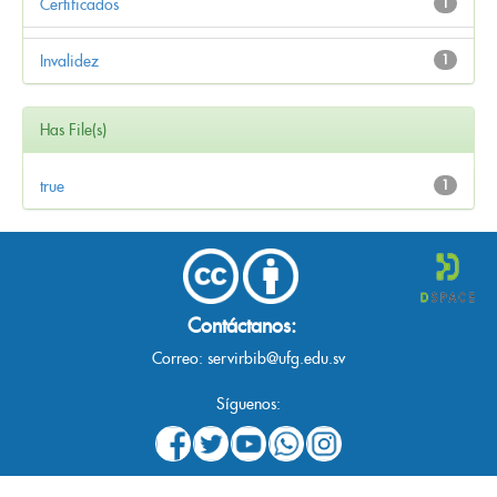
Certificados
1
Invalidez
1
Has File(s)
true
1
Contáctanos:
Correo:
servirbib@ufg.edu.sv
Síguenos: