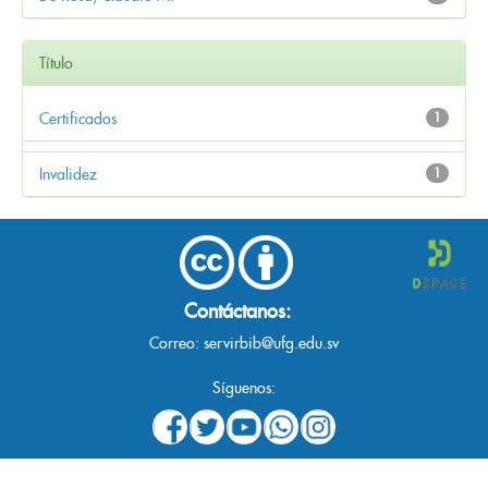
Título
Certificados
1
Invalidez
1
Contáctanos:
Correo:
servirbib@ufg.edu.sv
Síguenos: