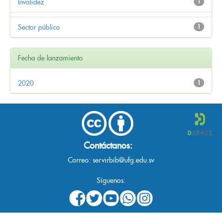
Invalidez
1
Sector público
1
Fecha de lanzamiento
2020
1
Contáctanos:
Correo:
servirbib@ufg.edu.sv
Síguenos: