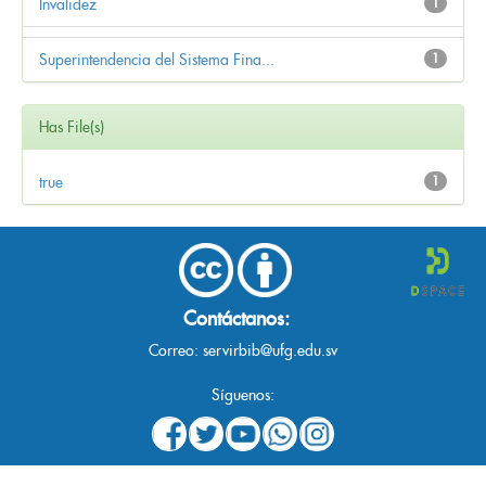
Invalidez
1
Superintendencia del Sistema Fina...
1
Has File(s)
true
1
Contáctanos:
Correo:
servirbib@ufg.edu.sv
Síguenos: