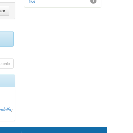
true
1
uiente
Rodolfo
;