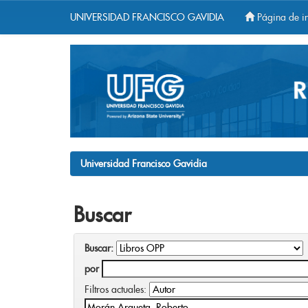
UNIVERSIDAD FRANCISCO GAVIDIA
Página de in
Skip
navigation
Universidad Francisco Gavidia
Buscar
Buscar:
por
Filtros actuales: