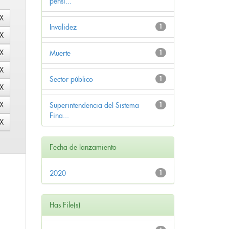
pensi...
Invalidez
1
Muerte
1
Sector público
1
Superintendencia del Sistema
1
Fina...
Fecha de lanzamiento
2020
1
Has File(s)