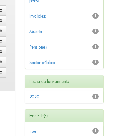
pensi...
Invalidez
1
Muerte
1
Pensiones
1
Sector público
1
Fecha de lanzamiento
2020
1
Has File(s)
true
1