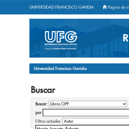
UNIVERSIDAD FRANCISCO GAVIDIA
Página de in
Skip
navigation
Universidad Francisco Gavidia
Buscar
Buscar:
por
Filtros actuales: