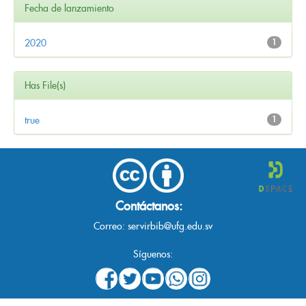
Fecha de lanzamiento
2020
1
Has File(s)
true
1
Contáctanos:
Correo:
servirbib@ufg.edu.sv
Síguenos: