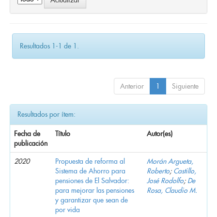
Resultados 1-1 de 1.
Anterior
1
Siguiente
Resultados por ítem:
Fecha de
Título
Autor(es)
publicación
2020
Propuesta de reforma al
Morán Argueta,
Sistema de Ahorro para
Roberto
;
Castillo,
pensiones de El Salvador:
José Rodolfo
;
De
para mejorar las pensiones
Rosa, Claudio M.
y garantizar que sean de
por vida