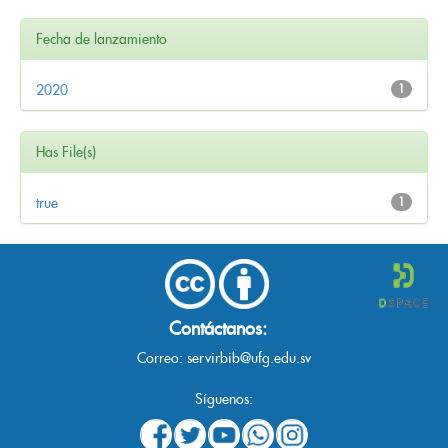
Fecha de lanzamiento
2020
1
Has File(s)
true
1
Contáctanos:
Correo:
servirbib@ufg.edu.sv
Síguenos: