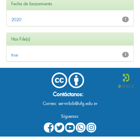
Fecha de lanzamiento
2020
1
Has File(s)
true
1
Contáctanos:
Correo:
servirbib@ufg.edu.sv
Síguenos: