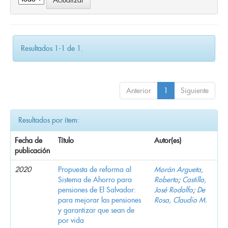
Resultados 1-1 de 1.
Anterior
1
Siguiente
Resultados por ítem:
Fecha de
Título
Autor(es)
publicación
2020
Propuesta de reforma al
Morán Argueta,
Sistema de Ahorro para
Roberto
;
Castillo,
pensiones de El Salvador:
José Rodolfo
;
De
para mejorar las pensiones
Rosa, Claudio M.
y garantizar que sean de
por vida