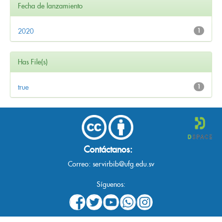
Fecha de lanzamiento
2020
1
Has File(s)
true
1
Contáctanos:
Correo:
servirbib@ufg.edu.sv
Síguenos: