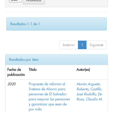
Resultados 1-1 de 1.
Anterior
1
Siguiente
Resultados por ítem:
Fecha de
Título
Autor(es)
publicación
2020
Propuesta de reforma al
Morán Argueta,
Sistema de Ahorro para
Roberto
;
Castillo,
pensiones de El Salvador:
José Rodolfo
;
De
para mejorar las pensiones
Rosa, Claudio M.
y garantizar que sean de
por vida