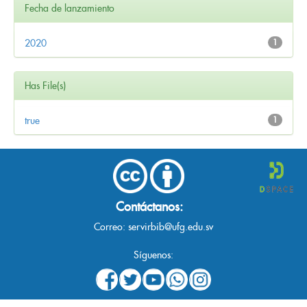
Fecha de lanzamiento
2020
1
Has File(s)
true
1
Contáctanos:
Correo:
servirbib@ufg.edu.sv
Síguenos: