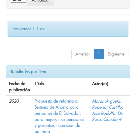
Resultados 1-1 de 1.
Anterior
1
Siguiente
Resultados por ítem:
Fecha de
Título
Autor(es)
publicación
2020
Propuesta de reforma al
Morán Argueta,
Sistema de Ahorro para
Roberto
;
Castillo,
pensiones de El Salvador:
José Rodolfo
;
De
para mejorar las pensiones
Rosa, Claudio M.
y garantizar que sean de
por vida