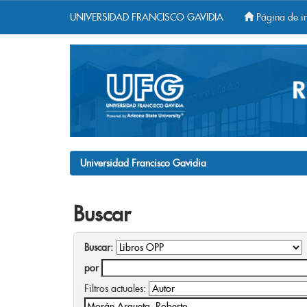
UNIVERSIDAD FRANCISCO GAVIDIA
Página de in
Skip
navigation
Universidad Francisco Gavidia
Buscar
Buscar:
por
Filtros actuales: