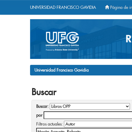
UNIVERSIDAD FRANCISCO GAVIDIA
Página de in
Skip
navigation
Universidad Francisco Gavidia
Buscar
Buscar:
por
Filtros actuales: