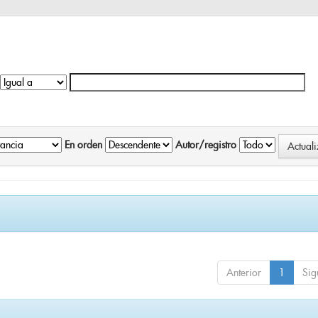
En orden
Autor/registro
Anterior
1
Sig