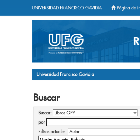
UNIVERSIDAD FRANCISCO GAVIDIA
Página de in
Skip
navigation
Universidad Francisco Gavidia
Buscar
Buscar:
por
Filtros actuales: