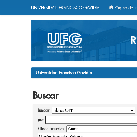
UNIVERSIDAD FRANCISCO GAVIDIA
Página de in
Skip
navigation
Universidad Francisco Gavidia
Buscar
Buscar:
por
Filtros actuales: