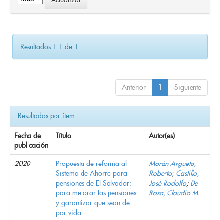
Resultados 1-1 de 1.
Anterior
1
Siguiente
Resultados por ítem:
Fecha de
Título
Autor(es)
publicación
2020
Propuesta de reforma al
Morán Argueta,
Sistema de Ahorro para
Roberto
;
Castillo,
pensiones de El Salvador:
José Rodolfo
;
De
para mejorar las pensiones
Rosa, Claudio M.
y garantizar que sean de
por vida