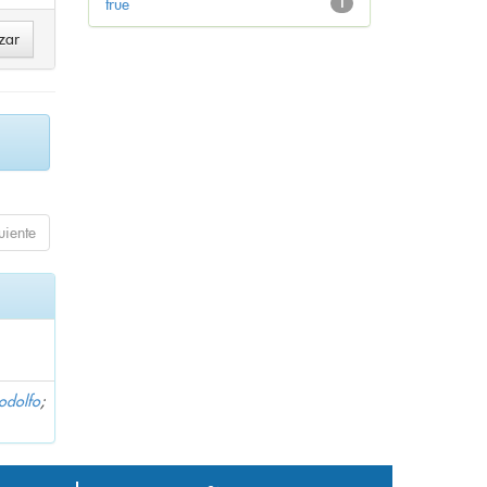
true
1
uiente
Rodolfo
;