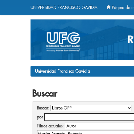
UNIVERSIDAD FRANCISCO GAVIDIA
Página de in
Skip
navigation
Universidad Francisco Gavidia
Buscar
Buscar:
por
Filtros actuales: