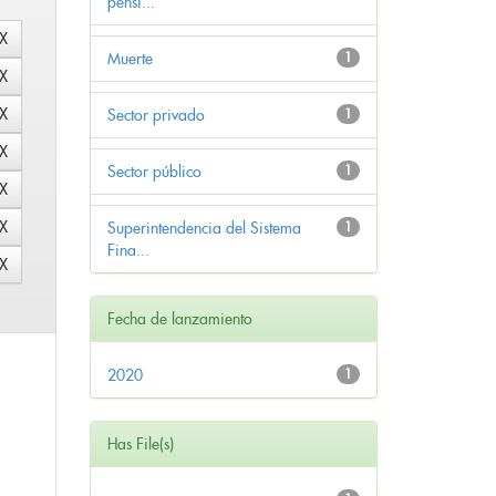
pensi...
Muerte
1
Sector privado
1
Sector público
1
Superintendencia del Sistema
1
Fina...
Fecha de lanzamiento
2020
1
Has File(s)