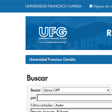
UNIVERSIDAD FRANCISCO GAVIDIA
Página de in
Skip
navigation
Universidad Francisco Gavidia
Buscar
Buscar:
por
Filtros actuales: