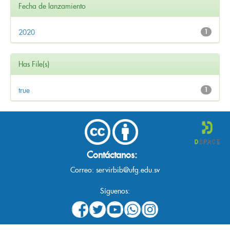
Fecha de lanzamiento
2020
1
Has File(s)
true
1
Contáctanos:
Correo:
servirbib@ufg.edu.sv
Síguenos: