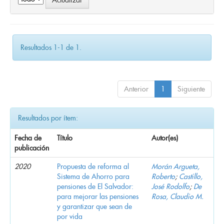
Resultados 1-1 de 1.
Anterior
1
Siguiente
Resultados por ítem:
Fecha de
Título
Autor(es)
publicación
2020
Propuesta de reforma al
Morán Argueta,
Sistema de Ahorro para
Roberto
;
Castillo,
pensiones de El Salvador:
José Rodolfo
;
De
para mejorar las pensiones
Rosa, Claudio M.
y garantizar que sean de
por vida