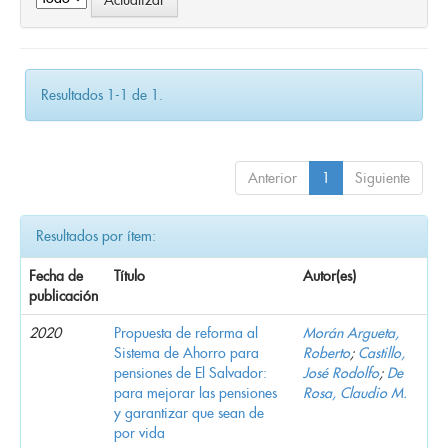
Resultados 1-1 de 1.
Anterior
1
Siguiente
Resultados por ítem:
Fecha de
Título
Autor(es)
publicación
2020
Propuesta de reforma al
Morán Argueta,
Sistema de Ahorro para
Roberto
;
Castillo,
pensiones de El Salvador:
José Rodolfo
;
De
para mejorar las pensiones
Rosa, Claudio M.
y garantizar que sean de
por vida