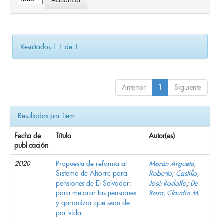
Resultados 1-1 de 1.
Anterior
1
Siguiente
Resultados por ítem:
Fecha de
Título
Autor(es)
publicación
2020
Propuesta de reforma al
Morán Argueta,
Sistema de Ahorro para
Roberto
;
Castillo,
pensiones de El Salvador:
José Rodolfo
;
De
para mejorar las pensiones
Rosa, Claudio M.
y garantizar que sean de
por vida