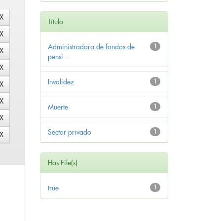
Título
Administradora de fondos de
1
pensi...
Invalidez
1
Muerte
1
Sector privado
1
Has File(s)
true
1