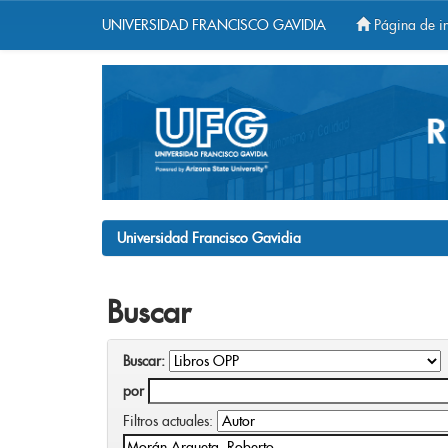
UNIVERSIDAD FRANCISCO GAVIDIA
Página de in
Skip
navigation
Universidad Francisco Gavidia
Buscar
Buscar:
por
Filtros actuales: