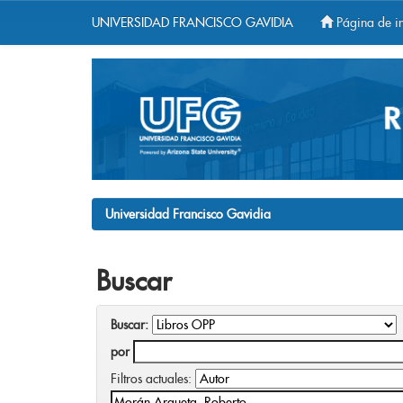
UNIVERSIDAD FRANCISCO GAVIDIA
Página de in
Skip
navigation
Universidad Francisco Gavidia
Buscar
Buscar:
por
Filtros actuales: