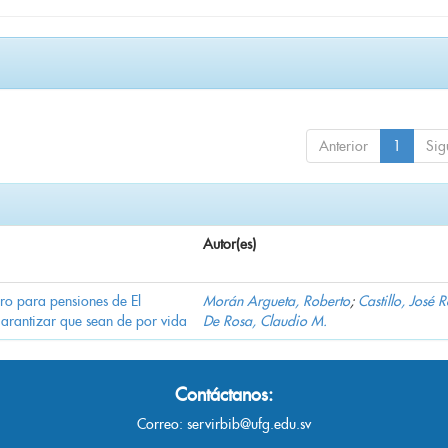
Anterior
1
Sig
Autor(es)
ro para pensiones de El
Morán Argueta, Roberto
;
Castillo, José 
garantizar que sean de por vida
De Rosa, Claudio M.
Contáctanos:
Correo:
servirbib@ufg.edu.sv