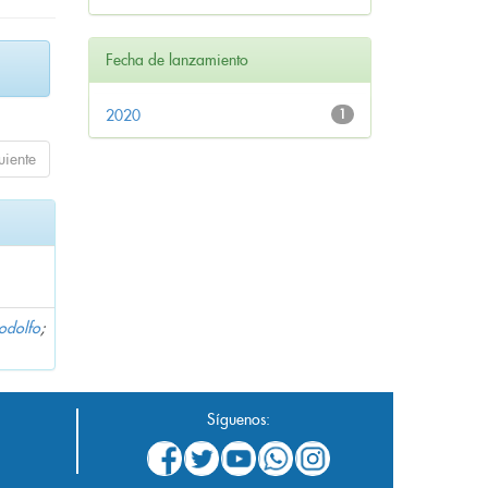
Fecha de lanzamiento
2020
1
uiente
Rodolfo
;
Síguenos: