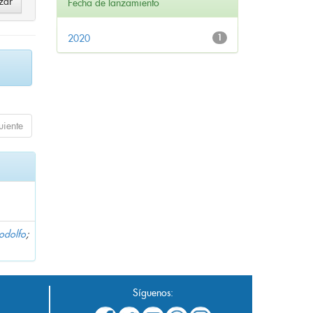
Fecha de lanzamiento
2020
1
uiente
Rodolfo
;
Síguenos: