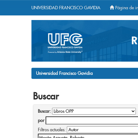
UNIVERSIDAD FRANCISCO GAVIDIA
Página de in
Skip
navigation
Universidad Francisco Gavidia
Buscar
Buscar:
por
Filtros actuales: