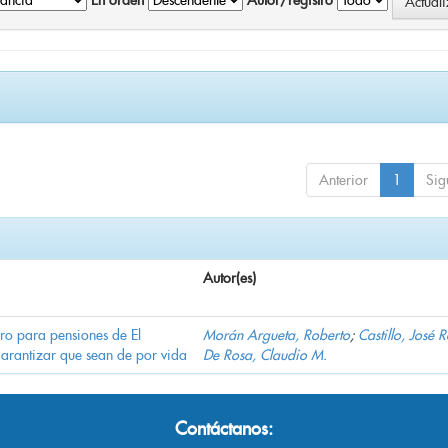
En orden
Autor/registro
Anterior
1
Sig
Autor(es)
ro para pensiones de El
Morán Argueta, Roberto
;
Castillo, José 
garantizar que sean de por vida
De Rosa, Claudio M.
Contáctanos: