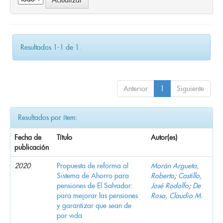
Resultados 1-1 de 1.
Anterior
1
Siguiente
Resultados por ítem:
Fecha de
Título
Autor(es)
publicación
2020
Propuesta de reforma al
Morán Argueta,
Sistema de Ahorro para
Roberto
;
Castillo,
pensiones de El Salvador:
José Rodolfo
;
De
para mejorar las pensiones
Rosa, Claudio M.
y garantizar que sean de
por vida