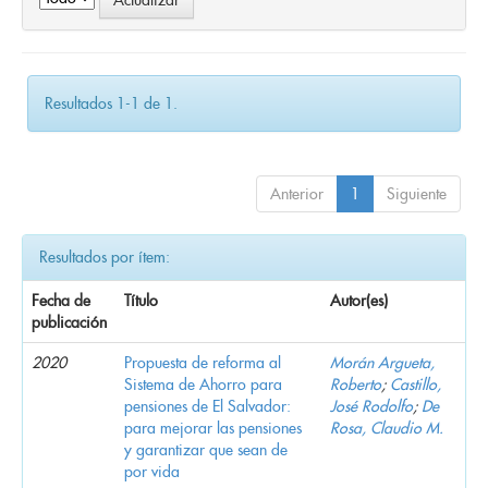
Resultados 1-1 de 1.
Anterior
1
Siguiente
Resultados por ítem:
Fecha de
Título
Autor(es)
publicación
2020
Propuesta de reforma al
Morán Argueta,
Sistema de Ahorro para
Roberto
;
Castillo,
pensiones de El Salvador:
José Rodolfo
;
De
para mejorar las pensiones
Rosa, Claudio M.
y garantizar que sean de
por vida