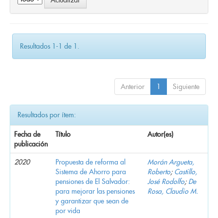
Resultados 1-1 de 1.
Anterior
1
Siguiente
Resultados por ítem:
Fecha de
Título
Autor(es)
publicación
2020
Propuesta de reforma al
Morán Argueta,
Sistema de Ahorro para
Roberto
;
Castillo,
pensiones de El Salvador:
José Rodolfo
;
De
para mejorar las pensiones
Rosa, Claudio M.
y garantizar que sean de
por vida