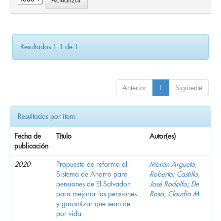
Resultados 1-1 de 1.
Anterior
1
Siguiente
Resultados por ítem:
Fecha de
Título
Autor(es)
publicación
2020
Propuesta de reforma al
Morán Argueta,
Sistema de Ahorro para
Roberto
;
Castillo,
pensiones de El Salvador:
José Rodolfo
;
De
para mejorar las pensiones
Rosa, Claudio M.
y garantizar que sean de
por vida