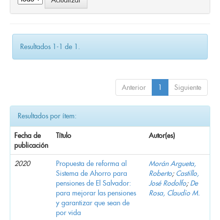
Resultados 1-1 de 1.
Anterior
1
Siguiente
Resultados por ítem:
Fecha de
Título
Autor(es)
publicación
2020
Propuesta de reforma al
Morán Argueta,
Sistema de Ahorro para
Roberto
;
Castillo,
pensiones de El Salvador:
José Rodolfo
;
De
para mejorar las pensiones
Rosa, Claudio M.
y garantizar que sean de
por vida