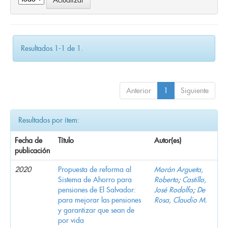
Resultados 1-1 de 1.
Anterior
1
Siguiente
Resultados por ítem:
Fecha de
Título
Autor(es)
publicación
2020
Propuesta de reforma al
Morán Argueta,
Sistema de Ahorro para
Roberto
;
Castillo,
pensiones de El Salvador:
José Rodolfo
;
De
para mejorar las pensiones
Rosa, Claudio M.
y garantizar que sean de
por vida