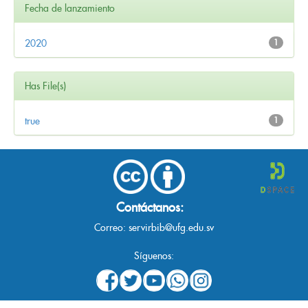
Fecha de lanzamiento
2020
1
Has File(s)
true
1
Contáctanos:
Correo:
servirbib@ufg.edu.sv
Síguenos: