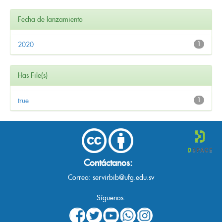
Fecha de lanzamiento
2020
1
Has File(s)
true
1
Contáctanos:
Correo:
servirbib@ufg.edu.sv
Síguenos: