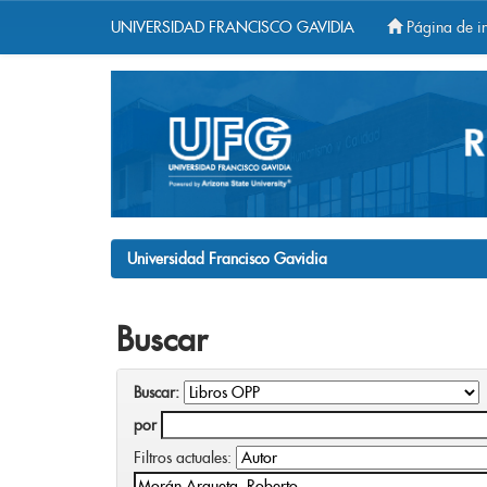
UNIVERSIDAD FRANCISCO GAVIDIA
Página de in
Skip
navigation
Universidad Francisco Gavidia
Buscar
Buscar:
por
Filtros actuales: