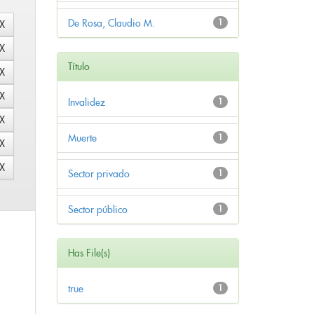
De Rosa, Claudio M.
1
Título
Invalidez
1
Muerte
1
Sector privado
1
Sector público
1
Has File(s)
true
1