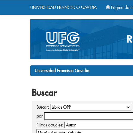
UNIVERSIDAD FRANCISCO GAVIDIA
Página de in
Skip
navigation
Universidad Francisco Gavidia
Buscar
Buscar:
por
Filtros actuales: