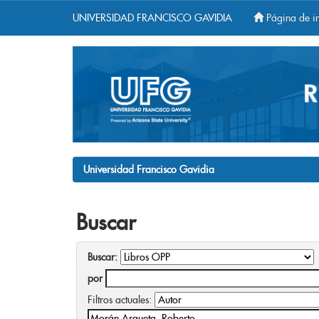
UNIVERSIDAD FRANCISCO GAVIDIA
Página de in
Skip
navigation
Universidad Francisco Gavidia
Buscar
Buscar:
por
Filtros actuales: