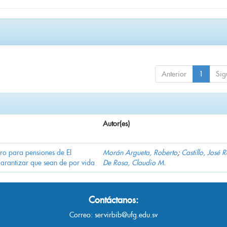
Anterior
1
Sig
Autor(es)
ro para pensiones de El
Morán Argueta, Roberto
;
Castillo, José 
garantizar que sean de por vida
De Rosa, Claudio M.
Contáctanos:
Correo:
servirbib@ufg.edu.sv