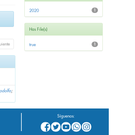
2020
1
Has File(s)
uiente
true
1
Rodolfo
;
Síguenos: