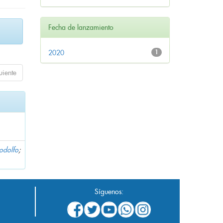
Fecha de lanzamiento
2020
1
uiente
Rodolfo
;
Síguenos: