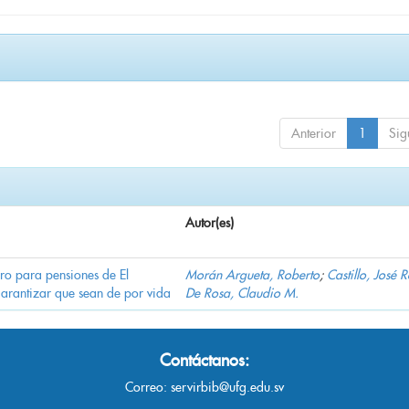
Anterior
1
Sig
Autor(es)
ro para pensiones de El
Morán Argueta, Roberto
;
Castillo, José 
garantizar que sean de por vida
De Rosa, Claudio M.
Contáctanos:
Correo:
servirbib@ufg.edu.sv