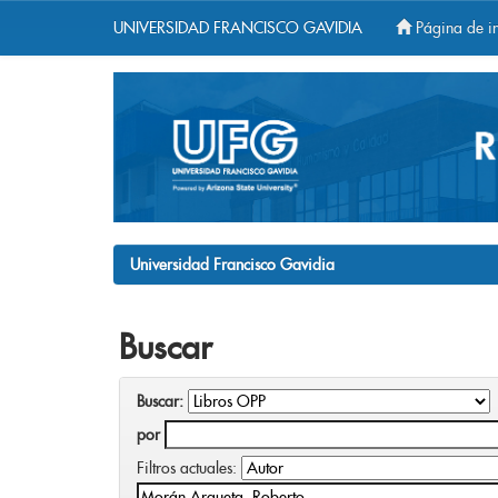
UNIVERSIDAD FRANCISCO GAVIDIA
Página de in
Skip
navigation
Universidad Francisco Gavidia
Buscar
Buscar:
por
Filtros actuales: