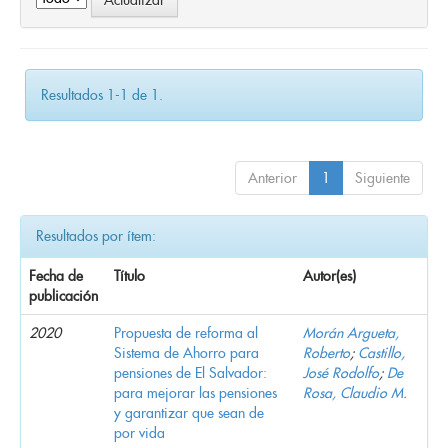
Resultados 1-1 de 1.
Anterior
1
Siguiente
Resultados por ítem:
Fecha de
Título
Autor(es)
publicación
2020
Propuesta de reforma al
Morán Argueta,
Sistema de Ahorro para
Roberto
;
Castillo,
pensiones de El Salvador:
José Rodolfo
;
De
para mejorar las pensiones
Rosa, Claudio M.
y garantizar que sean de
por vida