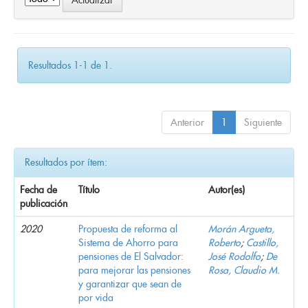
Resultados 1-1 de 1.
Anterior
1
Siguiente
Resultados por ítem:
Fecha de
Título
Autor(es)
publicación
2020
Propuesta de reforma al
Morán Argueta,
Sistema de Ahorro para
Roberto
;
Castillo,
pensiones de El Salvador:
José Rodolfo
;
De
para mejorar las pensiones
Rosa, Claudio M.
y garantizar que sean de
por vida