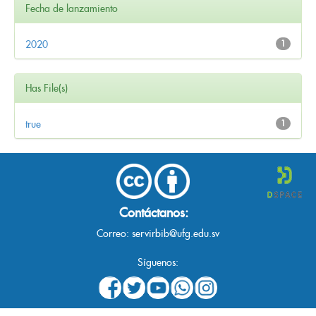
Fecha de lanzamiento
2020
1
Has File(s)
true
1
Contáctanos:
Correo:
servirbib@ufg.edu.sv
Síguenos: