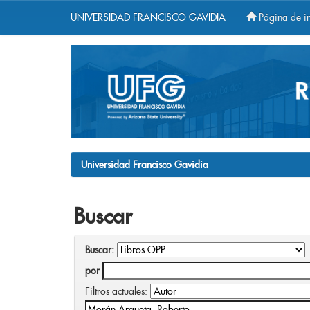
UNIVERSIDAD FRANCISCO GAVIDIA
Página de in
Skip
navigation
Universidad Francisco Gavidia
Buscar
Buscar:
por
Filtros actuales: