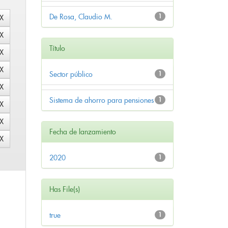
De Rosa, Claudio M.
1
Título
Sector público
1
Sistema de ahorro para pensiones
1
Fecha de lanzamiento
2020
1
Has File(s)
true
1