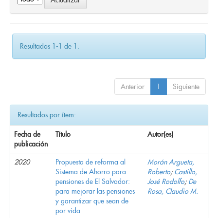
Resultados 1-1 de 1.
Anterior
1
Siguiente
Resultados por ítem:
Fecha de
Título
Autor(es)
publicación
2020
Propuesta de reforma al
Morán Argueta,
Sistema de Ahorro para
Roberto
;
Castillo,
pensiones de El Salvador:
José Rodolfo
;
De
para mejorar las pensiones
Rosa, Claudio M.
y garantizar que sean de
por vida