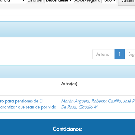
En orden
Autor/registro
Anterior
1
Sig
Autor(es)
ro para pensiones de El
Morán Argueta, Roberto
;
Castillo, José 
garantizar que sean de por vida
De Rosa, Claudio M.
Contáctanos: