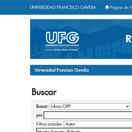
UNIVERSIDAD FRANCISCO GAVIDIA
Página de in
Skip
navigation
Universidad Francisco Gavidia
Buscar
Buscar:
por
Filtros actuales: