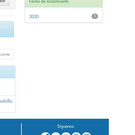
Fecha de lanzamiento
2020
1
uiente
Rodolfo
;
Síguenos: