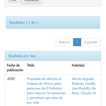
Resultados 1-1 de 1.
Anterior
1
Siguiente
Resultados por ítem:
Fecha de
Título
Autor(es)
publicación
2020
Propuesta de reforma al
Morán Argueta,
Sistema de Ahorro para
Roberto
;
Castillo,
pensiones de El Salvador:
José Rodolfo
;
De
para mejorar las pensiones
Rosa, Claudio M.
y garantizar que sean de
por vida