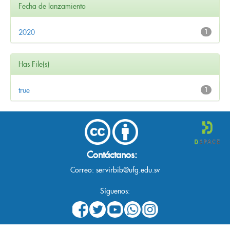
Fecha de lanzamiento
2020
1
Has File(s)
true
1
Contáctanos:
Correo:
servirbib@ufg.edu.sv
Síguenos: