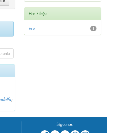
Has File(s)
true
1
uiente
Rodolfo
;
Síguenos: