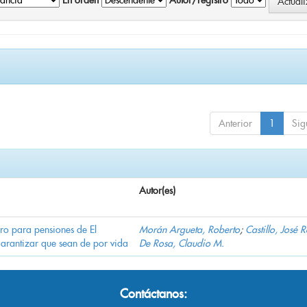
En orden
Autor/registro
Anterior
1
Sig
Autor(es)
ro para pensiones de El
Morán Argueta, Roberto
;
Castillo, José 
garantizar que sean de por vida
De Rosa, Claudio M.
Contáctanos: