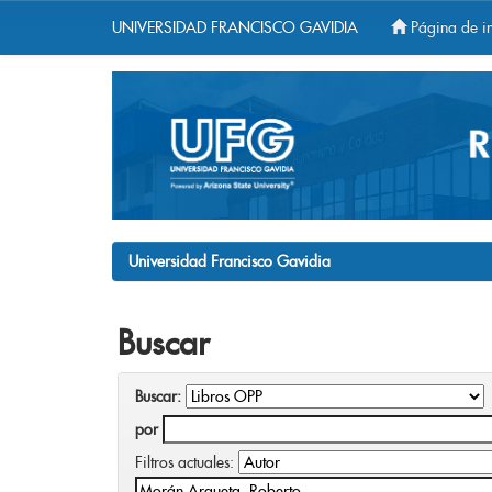
UNIVERSIDAD FRANCISCO GAVIDIA
Página de in
Skip
navigation
Universidad Francisco Gavidia
Buscar
Buscar:
por
Filtros actuales: