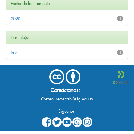
Fecha de lanzamiento
2020
1
Has File(s)
true
1
Contáctanos:
Correo:
servirbib@ufg.edu.sv
Síguenos: