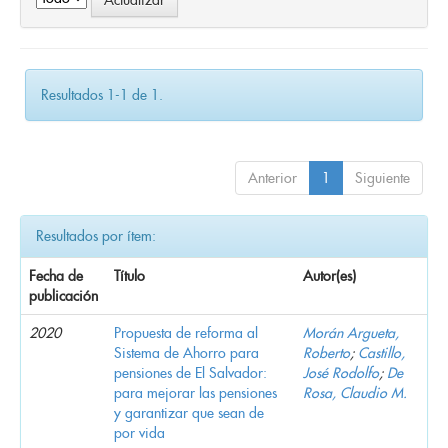
Resultados 1-1 de 1.
Anterior
1
Siguiente
Resultados por ítem:
Fecha de
Título
Autor(es)
publicación
2020
Propuesta de reforma al
Morán Argueta,
Sistema de Ahorro para
Roberto
;
Castillo,
pensiones de El Salvador:
José Rodolfo
;
De
para mejorar las pensiones
Rosa, Claudio M.
y garantizar que sean de
por vida